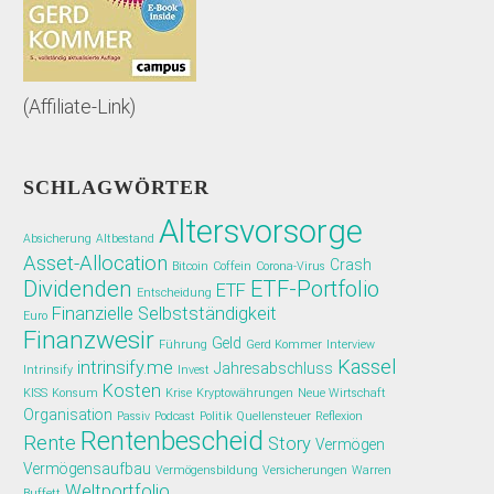
(Affiliate-Link)
SCHLAGWÖRTER
Altersvorsorge
Absicherung
Altbestand
Asset-Allocation
Crash
Bitcoin
Coffein
Corona-Virus
Dividenden
ETF-Portfolio
ETF
Entscheidung
Finanzielle Selbstständigkeit
Euro
Finanzwesir
Geld
Führung
Gerd Kommer
Interview
Kassel
intrinsify.me
Jahresabschluss
Intrinsify
Invest
Kosten
KISS
Konsum
Krise
Kryptowährungen
Neue Wirtschaft
Organisation
Passiv
Podcast
Politik
Quellensteuer
Reflexion
Rentenbescheid
Rente
Story
Vermögen
Vermögensaufbau
Vermögensbildung
Versicherungen
Warren
Weltportfolio
Buffett