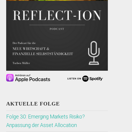
AKTUELLE FOLGE
Folge 30: Emerging Markets Risiko?
Anpassung der Asset Allocation