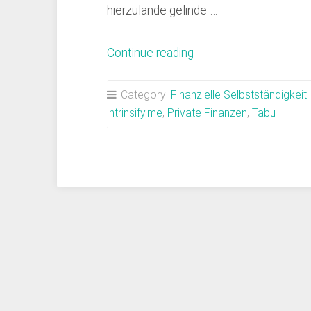
hierzulande gelinde …
„Das
Continue reading
Tabuthema
Private
Category:
Finanzielle Selbstständigkeit
Finanzen“
intrinsify.me
,
Private Finanzen
,
Tabu