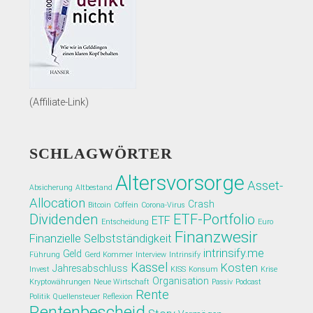
(Affiliate-Link)
SCHLAGWÖRTER
Altersvorsorge
Asset-
Absicherung
Altbestand
Allocation
Crash
Bitcoin
Coffein
Corona-Virus
Dividenden
ETF-Portfolio
ETF
Entscheidung
Euro
Finanzwesir
Finanzielle Selbstständigkeit
intrinsify.me
Geld
Führung
Gerd Kommer
Interview
Intrinsify
Kassel
Kosten
Jahresabschluss
Invest
KISS
Konsum
Krise
Organisation
Kryptowährungen
Neue Wirtschaft
Passiv
Podcast
Rente
Politik
Quellensteuer
Reflexion
Rentenbescheid