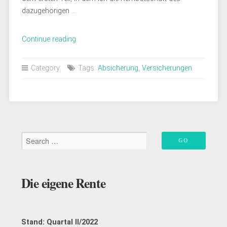
dazugehörigen …
„Folge
Continue reading
7:
Versicherungen,
Category:
Tags:
Absicherung
,
Versicherungen
Absicherung
oder
Beruhigungspille?
–
Interview
mit
Bastian
Kunkel“
Die eigene Rente
Stand: Quartal II/2022