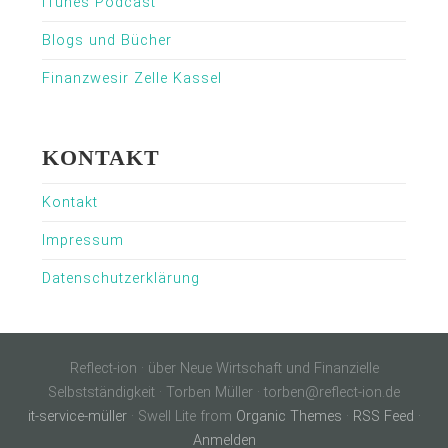
iTunes Podcast
Blogs und Bücher
Finanzwesir Zelle Kassel
KONTAKT
Kontakt
Impressum
Datenschutzerklärung
Reflect-ion · über Neue Wirtschaft und Finanzielle
Selbstständigkeit · Torben Müller · torben@reflect-ion.de
it-service-müller
· Swell Lite from
Organic Themes
·
RSS Feed
·
Anmelden