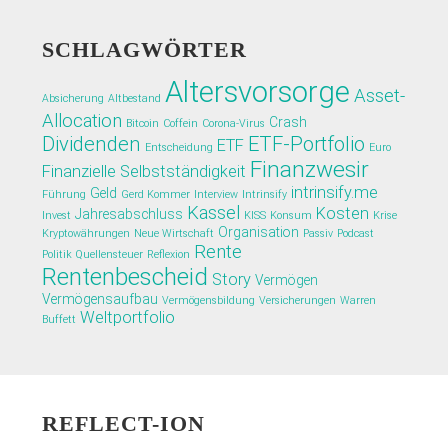
SCHLAGWÖRTER
Altersvorsorge
Asset-
Absicherung
Altbestand
Allocation
Crash
Bitcoin
Coffein
Corona-Virus
Dividenden
ETF-Portfolio
ETF
Entscheidung
Euro
Finanzwesir
Finanzielle Selbstständigkeit
intrinsify.me
Geld
Führung
Gerd Kommer
Interview
Intrinsify
Kassel
Kosten
Jahresabschluss
Invest
KISS
Konsum
Krise
Organisation
Kryptowährungen
Neue Wirtschaft
Passiv
Podcast
Rente
Politik
Quellensteuer
Reflexion
Rentenbescheid
Story
Vermögen
Vermögensaufbau
Vermögensbildung
Versicherungen
Warren
Weltportfolio
Buffett
REFLECT-ION