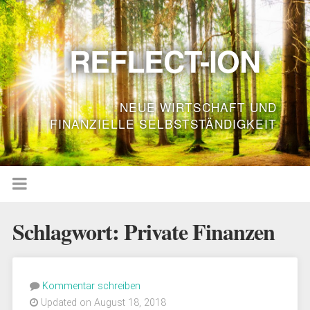
REFLECT-ION
NEUE WIRTSCHAFT UND
FINANZIELLE SELBSTSTÄNDIGKEIT
Schlagwort:
Private Finanzen
Kommentar schreiben
Updated on August 18, 2018