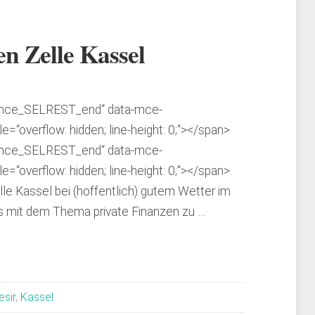
en Zelle Kassel
“mce_SELREST_end“ data-mce-
le=“overflow: hidden; line-height: 0;“> </span>
“mce_SELREST_end“ data-mce-
le=“overflow: hidden; line-height: 0;“> </span>
e Kassel bei (hoffentlich) gutem Wetter im
as mit dem Thema private Finanzen zu …
sir
,
Kassel