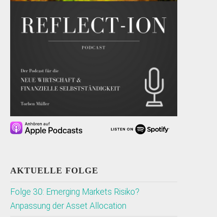
AKTUELLE FOLGE
Folge 30: Emerging Markets Risiko?
Anpassung der Asset Allocation