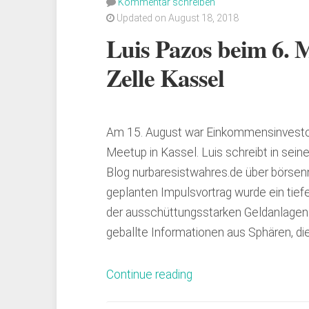
Kommentar schreiben
Updated on August 18, 2018
Luis Pazos beim 6. 
Zelle Kassel
Am 15. August war Einkommensinvestor
Meetup in Kassel. Luis schreibt in sei
Blog nurbaresistwahres.de über börse
geplanten Impulsvortrag wurde ein tiefer
der ausschüttungsstarken Geldanlagen.
geballte Informationen aus Sphären, di
„Luis
Continue reading
Pazos