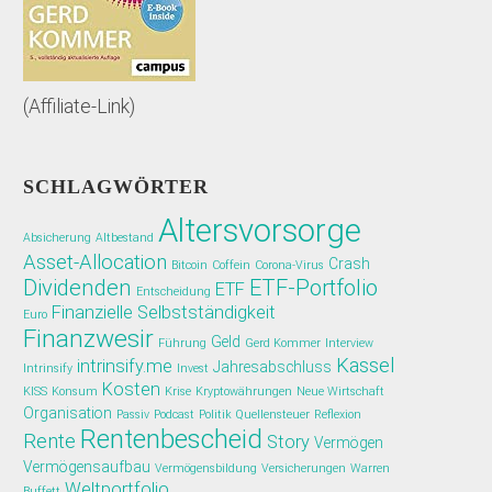
(Affiliate-Link)
SCHLAGWÖRTER
Altersvorsorge
Absicherung
Altbestand
Asset-Allocation
Crash
Bitcoin
Coffein
Corona-Virus
Dividenden
ETF-Portfolio
ETF
Entscheidung
Finanzielle Selbstständigkeit
Euro
Finanzwesir
Geld
Führung
Gerd Kommer
Interview
Kassel
intrinsify.me
Jahresabschluss
Intrinsify
Invest
Kosten
KISS
Konsum
Krise
Kryptowährungen
Neue Wirtschaft
Organisation
Passiv
Podcast
Politik
Quellensteuer
Reflexion
Rentenbescheid
Rente
Story
Vermögen
Vermögensaufbau
Vermögensbildung
Versicherungen
Warren
Weltportfolio
Buffett