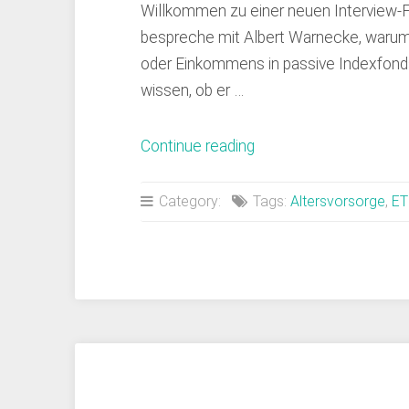
Willkommen zu einer neuen Interview-Fo
bespreche mit Albert Warnecke, warum
oder Einkommens in passive Indexfonds 
wissen, ob er …
„Folge
Continue reading
17:
Simpel
Category:
Tags:
Altersvorsorge
,
ET
investieren
mit
ETFs:
Interview
mit
dem
Finanzwesir