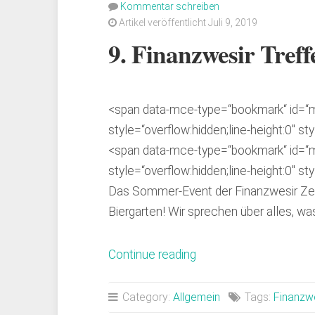
Albert
Kommentar schreiben
Warnecke“
Artikel veröffentlicht Juli 9, 2019
9. Finanzwesir Treff
<span data-mce-type=“bookmark“ id=
style=“overflow:hidden;line-height:0″ sty
<span data-mce-type=“bookmark“ id=
style=“overflow:hidden;line-height:0″ sty
Das Sommer-Event der Finanzwesir Zell
Biergarten! Wir sprechen über alles, w
„9.
Continue reading
Finanzwesir
Treffen
Category:
Allgemein
Tags:
Finanzwe