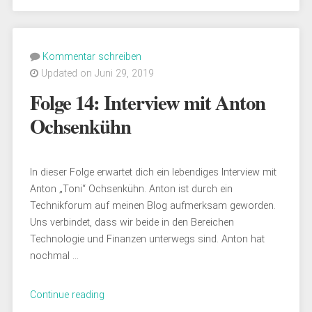
Interview
mit
dem
Kommentar schreiben
Finanzwesir
Updated on Juni 29, 2019
Albert
Warnecke“
Folge 14: Interview mit Anton
Ochsenkühn
In dieser Folge erwartet dich ein lebendiges Interview mit
Anton „Toni“ Ochsenkühn. Anton ist durch ein
Technikforum auf meinen Blog aufmerksam geworden.
Uns verbindet, dass wir beide in den Bereichen
Technologie und Finanzen unterwegs sind. Anton hat
nochmal …
„Folge
Continue reading
14: