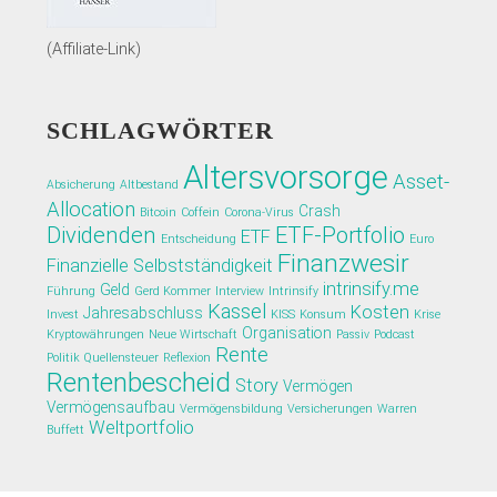
(Affiliate-Link)
SCHLAGWÖRTER
Altersvorsorge
Asset-
Absicherung
Altbestand
Allocation
Crash
Bitcoin
Coffein
Corona-Virus
Dividenden
ETF-Portfolio
ETF
Entscheidung
Euro
Finanzwesir
Finanzielle Selbstständigkeit
intrinsify.me
Geld
Führung
Gerd Kommer
Interview
Intrinsify
Kassel
Kosten
Jahresabschluss
Invest
KISS
Konsum
Krise
Organisation
Kryptowährungen
Neue Wirtschaft
Passiv
Podcast
Rente
Politik
Quellensteuer
Reflexion
Rentenbescheid
Story
Vermögen
Vermögensaufbau
Vermögensbildung
Versicherungen
Warren
Weltportfolio
Buffett