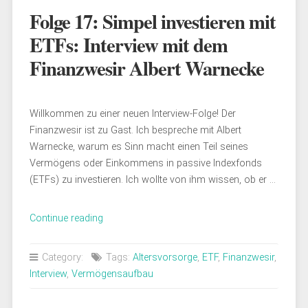
Folge 17: Simpel investieren mit
ETFs: Interview mit dem
Finanzwesir Albert Warnecke
Willkommen zu einer neuen Interview-Folge! Der
Finanzwesir ist zu Gast. Ich bespreche mit Albert
Warnecke, warum es Sinn macht einen Teil seines
Vermögens oder Einkommens in passive Indexfonds
(ETFs) zu investieren. Ich wollte von ihm wissen, ob er …
„Folge
Continue reading
17:
Simpel
Category:
Tags:
Altersvorsorge
,
ETF
,
Finanzwesir
,
investieren
Interview
,
Vermögensaufbau
mit
ETFs: