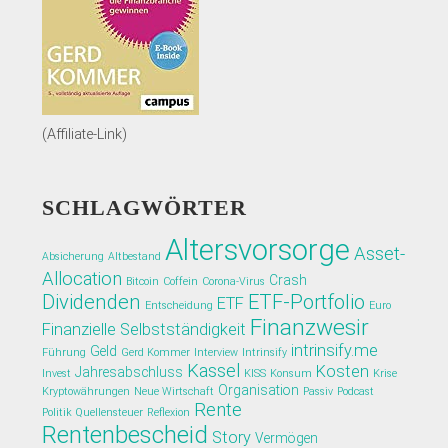
(Affiliate-Link)
SCHLAGWÖRTER
Altersvorsorge
Asset-
Absicherung
Altbestand
Allocation
Crash
Bitcoin
Coffein
Corona-Virus
Dividenden
ETF-Portfolio
ETF
Entscheidung
Euro
Finanzwesir
Finanzielle Selbstständigkeit
intrinsify.me
Geld
Führung
Gerd Kommer
Interview
Intrinsify
Kassel
Kosten
Jahresabschluss
Invest
KISS
Konsum
Krise
Organisation
Kryptowährungen
Neue Wirtschaft
Passiv
Podcast
Rente
Politik
Quellensteuer
Reflexion
Rentenbescheid
Story
Vermögen