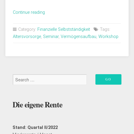
„In
Continue reading
Kassel:
Seminar/Workshop
Category:
Finanzielle Selbstständigkeit
Tags:
Altersvorsorge
Altersvorsorge
,
Seminar
,
Vermögensaufbau
,
Workshop
in
Eigenregie“
Die eigene Rente
Stand: Quartal II/2022