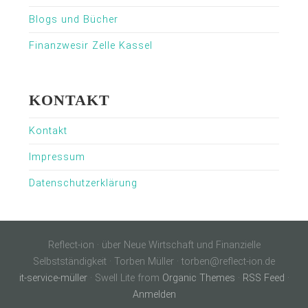
Blogs und Bücher
Finanzwesir Zelle Kassel
KONTAKT
Kontakt
Impressum
Datenschutzerklärung
Reflect-ion · über Neue Wirtschaft und Finanzielle
Selbstständigkeit · Torben Müller · torben@reflect-ion.de
it-service-müller
· Swell Lite from
Organic Themes
·
RSS Feed
·
Anmelden