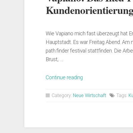
Kundenorientierun
Wie Vapiano mich fast überzeugt hat E
Hauptstadt. Es war Freitag Abend. Am n
path.finder festival stattfinden. Die A
Brust, …
„Vapiano:
Continue reading
Das
Ikea-
Category:
Neue Wirtschaft
Tags:
Ku
Prinzip
mit
Kundenorientierung“