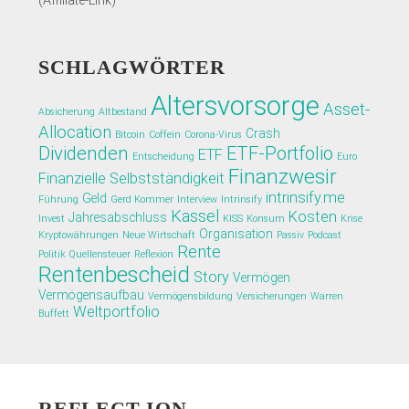
(Affiliate-Link)
SCHLAGWÖRTER
Altersvorsorge
Asset-
Absicherung
Altbestand
Allocation
Crash
Bitcoin
Coffein
Corona-Virus
Dividenden
ETF-Portfolio
ETF
Entscheidung
Euro
Finanzwesir
Finanzielle Selbstständigkeit
intrinsify.me
Geld
Führung
Gerd Kommer
Interview
Intrinsify
Kassel
Kosten
Jahresabschluss
Invest
KISS
Konsum
Krise
Organisation
Kryptowährungen
Neue Wirtschaft
Passiv
Podcast
Rente
Politik
Quellensteuer
Reflexion
Rentenbescheid
Story
Vermögen
Vermögensaufbau
Vermögensbildung
Versicherungen
Warren
Weltportfolio
Buffett
REFLECT-ION