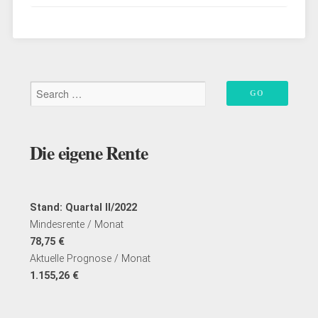
Organisation
werfen:
Das
Wertschöpfungslabor“
Die eigene Rente
Stand: Quartal II/2022
Mindesrente / Monat
78,75 €
Aktuelle Prognose / Monat
1.155,26 €