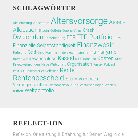
SCHLAGWÖRTER
Altersvorsorge
Asset-
Absicherung
Altbestand
Allocation
Crash
Bitcoin
Coffein
Corona-Virus
Dividenden
ETF-Portfolio
ETF
Entscheidung
Euro
Finanzwesir
Finanzielle Selbstständigkeit
intrinsify.me
Geld
Führung
Gerd Kommer
Interview
Intrinsify
Kassel
Kosten
Jahresabschluss
Invest
KISS
Konsum
Krise
Organisation
Kryptowährungen
Neue Wirtschaft
Passiv
Podcast
Rente
Politik
Quellensteuer
Reflexion
Rentenbescheid
Story
Vermögen
Vermögensaufbau
Vermögensbildung
Versicherungen
Warren
Weltportfolio
Buffett
REFLECT-ION
Reflexion, Orientierung & Erfahrung für Deinen Weg in die