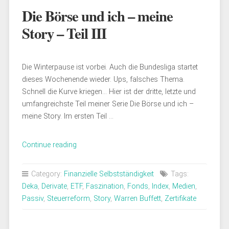
Die Börse und ich – meine
Story – Teil III
Die Winterpause ist vorbei. Auch die Bundesliga startet
dieses Wochenende wieder. Ups, falsches Thema.
Schnell die Kurve kriegen… Hier ist der dritte, letzte und
umfangreichste Teil meiner Serie Die Börse und ich –
meine Story. Im ersten Teil …
„Die
Continue reading
Börse
und
Category:
Finanzielle Selbstständigkeit
Tags:
ich
Deka
,
Derivate
,
ETF
,
Faszination
,
Fonds
,
Index
,
Medien
,
–
Passiv
,
Steuerreform
,
Story
,
Warren Buffett
,
Zertifikate
meine
Story