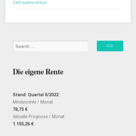
Vertrauensverlust
man
nicht
–
warum
du
deine
Finanzen
selbst
in
Die eigene Rente
die
Hand
nehmen
solltest“
Stand: Quartal II/2022
Mindesrente / Monat
78,75 €
Aktuelle Prognose / Monat
1.155,26 €