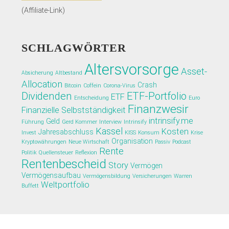
(Affiliate-Link)
SCHLAGWÖRTER
Altersvorsorge
Asset-
Absicherung
Altbestand
Allocation
Crash
Bitcoin
Coffein
Corona-Virus
Dividenden
ETF-Portfolio
ETF
Entscheidung
Euro
Finanzwesir
Finanzielle Selbstständigkeit
intrinsify.me
Geld
Führung
Gerd Kommer
Interview
Intrinsify
Kassel
Kosten
Jahresabschluss
Invest
KISS
Konsum
Krise
Organisation
Kryptowährungen
Neue Wirtschaft
Passiv
Podcast
Rente
Politik
Quellensteuer
Reflexion
Rentenbescheid
Story
Vermögen
Vermögensaufbau
Vermögensbildung
Versicherungen
Warren
Weltportfolio
Buffett