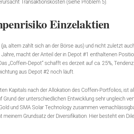
verursacht Transaktionskosten (siehe Problem 5).
penrisiko Einzelaktien
ja, altern zahlt sich an der Börse aus) und nicht zuletzt auc
Jahre, macht der Anteil der in Depot #1 enthaltenen Positi
s „Coffein-Depot“ schafft es derzeit auf ca. 25%, Tendenz 
hichtung aus Depot #2 noch läuft.
rten Kapitals nach der Allokation des Coffein-Portfolios, ist a
f Grund der unterschiedlichen Entwicklung sehr ungleich ver
ck Gold und SMA Solar Technology zusammen vernachlässigba
t meinem Grundsatz der Diversifikation. Hier besteht ein Dil