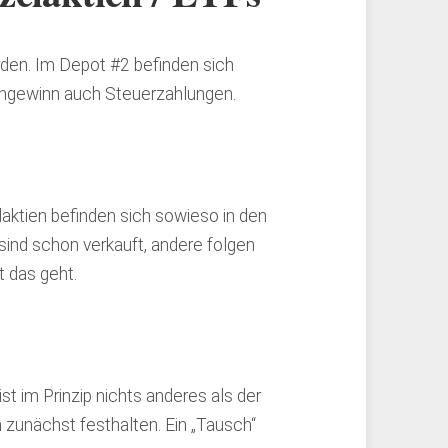
rden. Im Depot #2 befinden sich
uchgewinn auch Steuerzahlungen.
elaktien befinden sich sowieso in den
sind schon verkauft, andere folgen
 das geht.
t im Prinzip nichts anderes als der
 zunächst festhalten. Ein „Tausch“