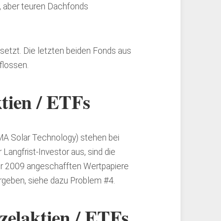
n, aber teuren Dachfonds
setzt. Die letzten beiden Fonds aus
flossen.
tien / ETFs
SMA Solar Technology) stehen bei
Langfrist-Investor aus, sind die
 vor 2009 angeschafften Wertpapiere
rgeben, siehe dazu Problem #4.
zelaktien / ETFs