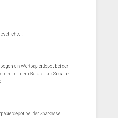
sgeschichte…
rbogen ein Wertpapierdepot bei der
sammen mit dem Berater am Schalter
.
tpapierdepot bei der Sparkasse