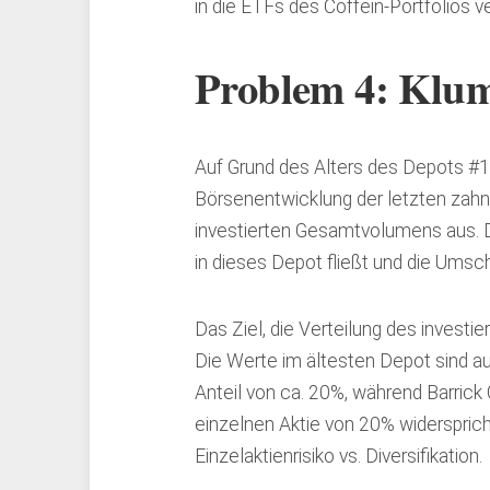
in die ETFs des Coffein-Portfolios 
Problem 4: Klum
Auf Grund des Alters des Depots #1 (
Börsenentwicklung der letzten zahn 
investierten Gesamtvolumens aus. Da
in dieses Depot fließt und die Umsc
Das Ziel, die Verteilung des investie
Die Werte im ältesten Depot sind au
Anteil von ca. 20%, während Barri
einzelnen Aktie von 20% widersprich
Einzelaktienrisiko vs. Diversifikation.