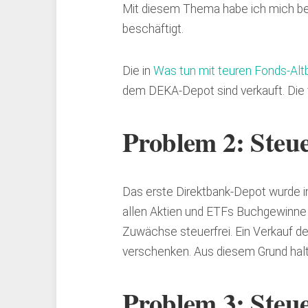
Mit diesem Thema habe ich mich ber
beschäftigt.
Die in
Was tun mit teuren Fonds-Al
dem DEKA-Depot sind verkauft. Die fr
Problem 2: Steue
Das erste Direktbank-Depot wurde in
allen Aktien und ETFs Buchgewinne au
Zuwächse steuerfrei. Ein Verkauf de
verschenken. Aus diesem Grund halt
Problem 3: Steue