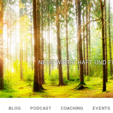
NEUE WIRTSCHAFT UND F
BLOG
PODCAST
COACHING
EVENTS