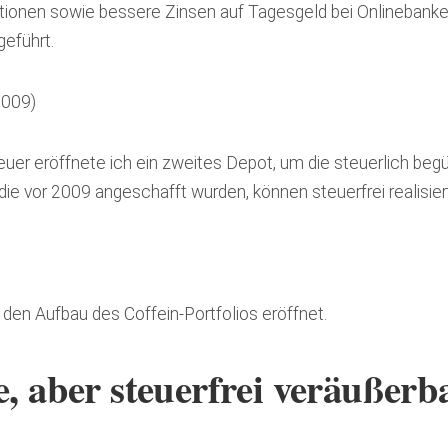
aktionen sowie bessere Zinsen auf Tagesgeld bei Onlineban
geführt.
2009)
euer eröffnete ich ein zweites Depot, um die steuerlich be
ie vor 2009 angeschafft wurden, können steuerfrei realisier
 den Aufbau des Coffein-Portfolios eröffnet.
, aber steuerfrei veräußerb