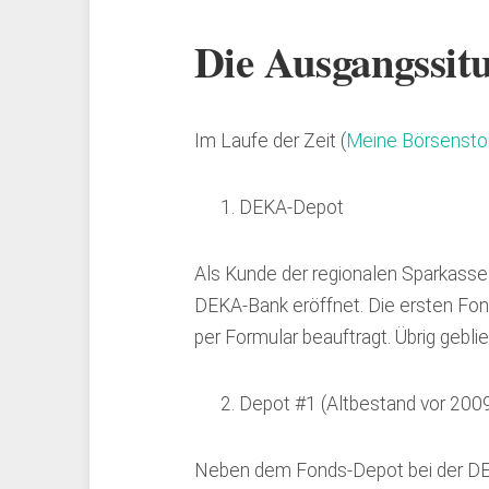
Die Ausgangssitu
Im Laufe der Zeit (
Meine Börsensto
DEKA-Depot
Als Kunde der regionalen Sparkasse 
DEKA-Bank eröffnet. Die ersten Fon
per Formular beauftragt. Übrig gebli
Depot #1 (Altbestand vor 200
Neben dem Fonds-Depot bei der DEKA