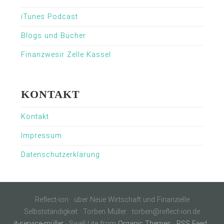
iTunes Podcast
Blogs und Bücher
Finanzwesir Zelle Kassel
KONTAKT
Kontakt
Impressum
Datenschutzerklärung
Reflect-ion · über Neue Wirtschaft und Finanzielle
Selbstständigkeit · Torben Müller · torben@reflect-ion.de
it-service-müller
· Swell Lite from
Organic Themes
·
RSS Feed
·